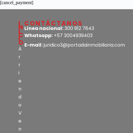
[cancel_payment]
I
CONTÁCTANOS
N
Línea nacional:
300 912 7843
I
C
Whatsapp:
+57 3004939403
I
O
E-mail:
juridico3@portadainmobiliaria.com
A
r
r
i
e
n
d
o
V
e
n