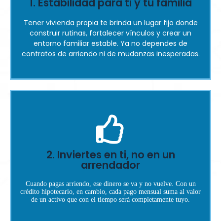
1. Estabilidad para ti y tu familia
vivir en casa propia también implica cubrir servicios,
Muchas personas solo piensan en la cuota del crédito, pero
Tener vivienda propia te brinda un lugar fijo donde
❌ Error: Subestimar los gastos extra.
construir rutinas, fortalecer vínculos y crear un
entorno familiar estable. Ya no dependes de
contratos de arriendo ni de mudanzas inesperadas.
oportunidades. Tómate el tiempo para explorar y evaluar.
crédito que te aprueban puede hacerte perder mejores
2. Inviertes en ti, no en un
Comprar la primera casa que visitas o tomar el primer
arrendador
opciones
❌ Error: No comparar varias
Cuando pagas arriendo, ese dinero se va y no vuelve. Con un
crédito hipotecario, en cambio, cada pago mensual suma al valor
de un activo que con el tiempo será completamente tuyo.