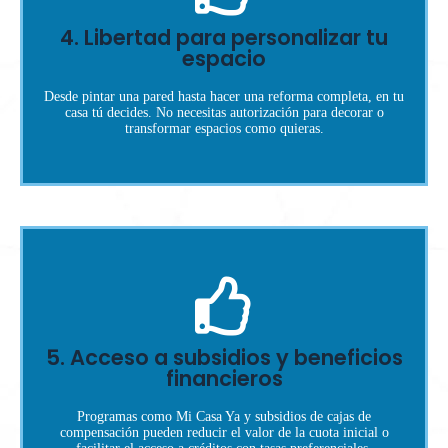
comprar.
limiten modificaciones estructurales. Verifica antes de
4. Libertad para personalizar tu
Si compras en conjunto cerrado, pueden existir reglas que
espacio
propiedad horizontal.
❌ Error: No revisar normativas de
Desde pintar una pared hasta hacer una reforma completa, en tu
casa tú decides. No necesitas autorización para decorar o
transformar espacios como quieras.
de tomar decisiones de financiamiento.
Estado o entidades privadas. Asegúrate de averiguar antes
5. Acceso a subsidios y beneficios
Muchas personas no saben que pueden recibir ayudas del
financieros
subsidio.
❌ Error: No consultar si aplicas a un
Programas como Mi Casa Ya y subsidios de cajas de
compensación pueden reducir el valor de la cuota inicial o