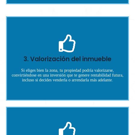
valorización histórica, vías de acceso, y proyectos cercanos.
tiene proyección, podrías perder valor. Analiza la
A veces una casa puede parecer buena, pero si el sector no
3. Valorización del inmueble
la zona.
❌ Error: No investigar el mercado de
Si eliges bien la zona, tu propiedad podría valorizarse,
convirtiéndose en una inversión que te genere rentabilidad futura,
incluso si decides venderla o arrendarla más adelante.