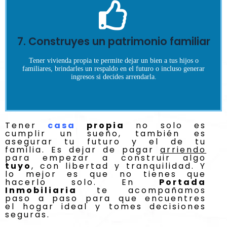
profesional para este proceso.
embargos o problemas con escrituras. Apóyate en un
Antes de firmar, verifica que no tenga hipotecas pendientes,
7. Construyes un patrimonio familiar
inmueble.
❌ Error: No revisar el estado legal del
Tener vivienda propia te permite dejar un bien a tus hijos o
familiares, brindarles un respaldo en el futuro o incluso generar
ingresos si decides arrendarla.
Tener
casa
propia
no solo es
cumplir un sueño, también es
asegurar tu futuro y el de tu
familia. Es dejar de pagar
arriendo
para empezar a construir algo
tuyo
, con libertad y tranquilidad. Y
lo mejor es que no tienes que
hacerlo solo. En
Portada
Inmobiliaria
te acompañamos
paso a paso para que encuentres
el hogar ideal y tomes decisiones
seguras.