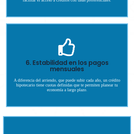
facilitar el acceso a créditos con tasas preferenciales.
término.
variables. Asegúrate de entender tu contrato y consulta cada
6. Estabilidad en los pagos
Algunos créditos pueden tener incrementos o cláusulas
mensuales
entenderlas.
❌ Error: Aceptar condiciones sin
A diferencia del arriendo, que puede subir cada año, un crédito
hipotecario tiene cuotas definidas que te permiten planear tu
economía a largo plazo.