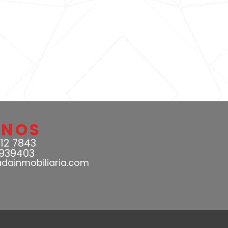
ANOS
12 7843
939403
adainmobiliaria.com