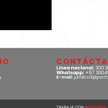
IO
CONTÁCT
Línea nacional:
300 9
Whatsapp:
+57 3004
s
E-mail:
juridico3@port
TRABAJA CON
NOSOTROS