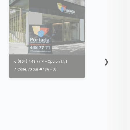
📞 (604) 448 77 71 - Opción 1, 1, 1
📞 
📍 Calle. 70 Sur #43A - 09
📍