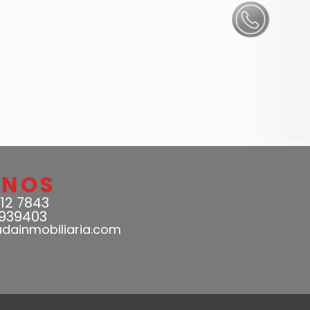
ANOS
12 7843
939403
adainmobiliaria.com