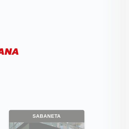
CANA
SABANETA