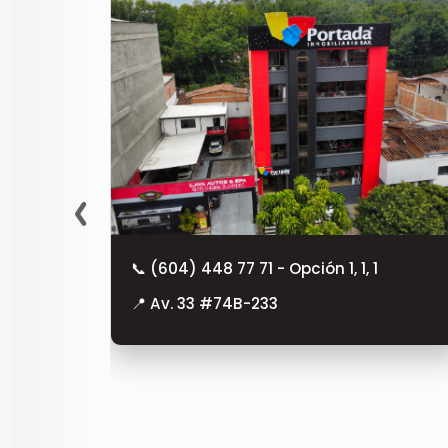
📞 (604) 448 77 71 - Opción 1, 1, 1
📍 Av. 33 #74B-233