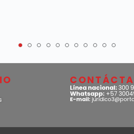
IO
CONTÁCT
Línea nacional:
300 9
Whatsapp:
+57 3004
s
E-mail:
juridico3@port