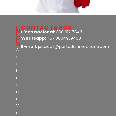
I
CONTÁCTANOS
N
Línea nacional:
300 912 7843
I
C
Whatsapp:
+57 3004939403
I
O
E-mail:
juridico3@portadainmobiliaria.com
A
r
r
i
e
n
d
o
V
e