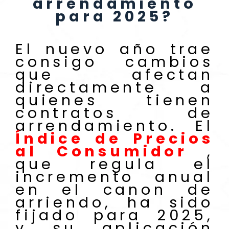
arrendamiento
para 2025?
El nuevo año trae
consigo cambios
que afectan
directamente a
quienes tienen
contratos de
arrendamiento. El
Índice de Precios
al Consumidor
,
que regula el
incremento anual
en el canon de
arriendo, ha sido
fijado para 2025,
y su aplicación