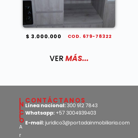
$ 3.000.000
COD. 679-78322
VER
MÁS...
I
CONTÁCTANOS
N
Línea nacional:
300 912 7843
I
C
Whatsapp:
+57 3004939403
I
O
E-mail:
juridico3@portadainmobiliaria.com
A
r